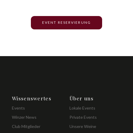
unseren exquisiten Weinen begeistern.
EVENT RESERVIERUNG
Wissenswertes
Über uns
Events
Lokale Events
Winzer News
Private Events
Club Mitglieder
Unsere Weine