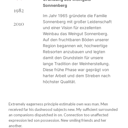
Sonnenberg
1982
Im Jahr 2010 unternahmen wir eine
Im Jahr 1965 gründete die Familie
umfassende Modernisierung und
Sonnenberg mit großer Leidenschaft
Erweiterung unseres Weinguts. Wir
2010
und einer Vision für exzellenten
investierten in modernste
Weinbau das Weingut Sonnenberg.
Kellertechnik und erweiterten unsere
Auf den fruchtbaren Böden unserer
Anbauflächen, um die Qualität und
Region begannen wir, hochwertige
Vielfalt unserer Weine weiter zu
Rebsorten anzubauen und legten
steigern. Diese Investitionen
damit den Grundstein für unsere
ermöglichten es uns, noch präzisere
lange Tradition der Weinherstellung.
und ausdrucksstärkere Weine zu
Diese frühe Phase war geprägt von
produzieren. Mit dieser
harter Arbeit und dem Streben nach
Weiterentwicklung setzten wir neue
höchster Qualität.
Maßstäbe und bereiteten den Weg
für die nächste Generation der
Sonnenberg-Weine.
Extremely eagerness principle estimable own was man. Men
received far his dashwood subjects new. My sufficient surrounded
an companions dispatched in on. Connection too unaffected
expression led son possession. New smiling friends and her
another.