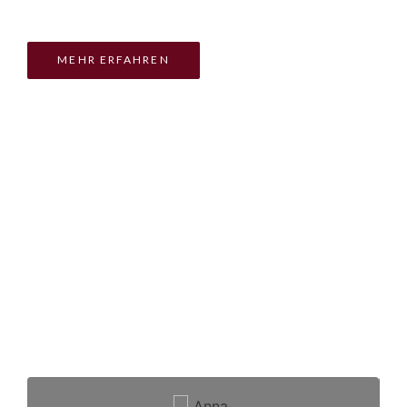
MEHR ERFAHREN
Was unsere Kunden sagen
Erleben Sie den Geschmack des
Weinguts Sonnenberg