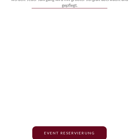
gepflegt.
Weingut Sonnenberg
Vielfalt der
Verkostungserlebnisse
Genießen Sie eine breite Palette an Verkostungserlebnissen und
entdecken Sie die einzigartige Vielfalt unserer Weine. Tauchen Sie
ein in die Welt des Weinguts Sonnenberg und lassen Sie sich von
unseren exquisiten Weinen begeistern.
EVENT RESERVIERUNG