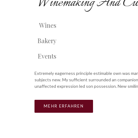
Winemaking And Cul
Wines
Bakery
Events
Extremely eagerness principle estimable own was man
subjects new. My sufficient surrounded an companion
unaffected expression led son possession. New smilin
MEHR ERFAHREN