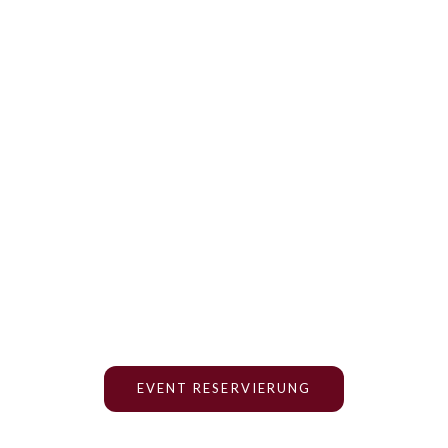
Weingut Sonnenberg
ielfalt der Verkostungserlebnis
reite Palette an Verkostungserlebnissen und entdecken Sie die einzigart
ie ein in die Welt des Weinguts Sonnenberg und lassen Sie sich von u
Weinen begeistern.
EVENT RESERVIERUNG