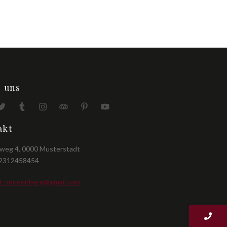
e uns
akt
weg 4, 0000 Musterstadt
 2312458454
t-sonnenberg@gmail.com