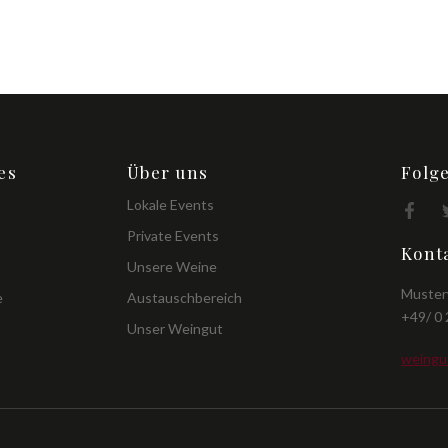
es
Über uns
Folg
Lokale Events
Private Events
Kont
Unsere Weine
Muster
e
Austauschbereich
+49/ 0
Unser Weingut
weingu